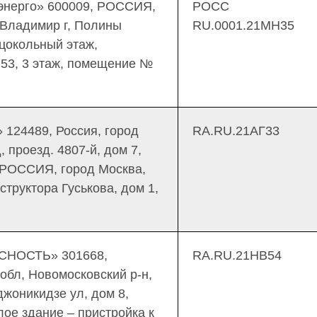
энерго» 600009, РОССИЯ,
РОСС
 Владимир г, Полины
RU.0001.21МН35
 цокольный этаж,
53, 3 этаж, помещение №
124489, Россия, город
RA.RU.21АГ33
 проезд. 4807-й, дом 7,
 РОССИЯ, город Москва,
структора Гуськова, дом 1,
НОСТЬ» 301668,
RA.RU.21НВ54
бл, Новомосковский р-н,
джоникидзе ул, дом 8,
ое здание – пристройка к