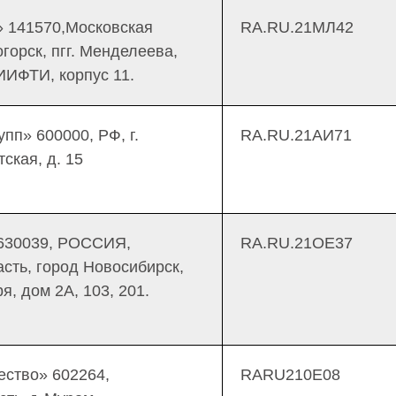
141570,Московская
RA.RU.21МЛ42
огорск, пгг. Менделеева,
ИФТИ, корпус 11.
п» 600000, РФ, г.
RA.RU.21АИ71
ская, д. 15
630039, РОССИЯ,
RA.RU.21ОЕ37
сть, город Новосибирск,
я, дом 2А, 103, 201.
ство» 602264,
RARU210E08