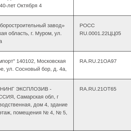
 40-лет Октября 4
боростроительный завод»
РОСС
я область, г. Муром, ул.
RU.0001.22ЦЦ05
а
порт" 140102, Московская
RA.RU.21ОА97
е, ул. Сосновый бор, д. 4а,
НИНГ ЭКСПЛОЗИВ -
RA.RU.21ОТ65
ССИЯ, Самарская обл, г
водственная, дом 4, здание
 этаж, помещения № 4, № 5,